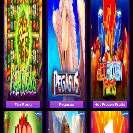
Fán Róng
Pegasus
Hot Frozen Fruits