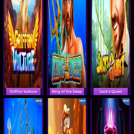
Griffon Vulture
King of the Deep
Jack's Quest