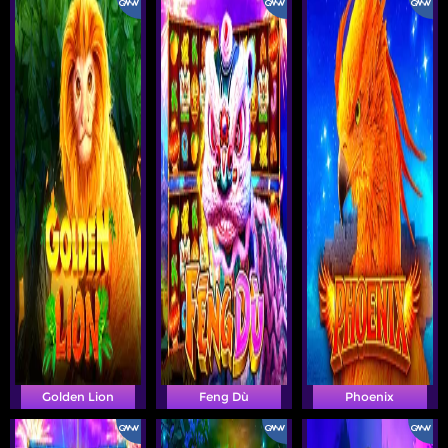
Golden Lion
Feng Dù
Phoenix