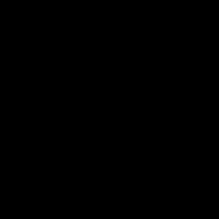
Titi
Toucan
Mega 9's